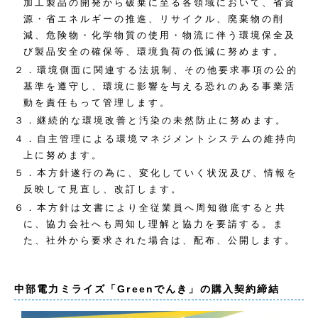
加工製品の開発から破棄に至る各領域において、省資
源・省エネルギーの推進、リサイクル、廃棄物の削
減、危険物・化学物質の使用・物流に伴う環境保全及
び製品安全の確保等、環境負荷の低減に努めます。
２．環境側面に関連する法規制、その他要求事項の公的
基準を遵守し、環境に影響を与える恐れのある事業活
動を責任もって管理します。
３．継続的な環境改善と汚染の未然防止に努めます。
４．自主管理による環境マネジメントシステムの維持向
上に努めます。
５．本方針遂行の為に、変化していく状況及び、情報を
反映して見直し、改訂します。
６．本方針は文書により全従業員へ周知徹底すると共
に、協力会社へも周知し理解と協力を要請する。ま
た、社外から要求された場合は、配布、公開します。
中部電力ミライズ「Greenでんき」の購入契約締結