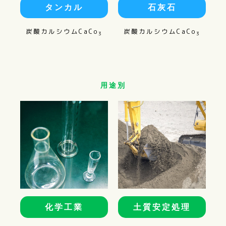
タンカル
石灰石
炭酸カルシウムCaCo
炭酸カルシウムCaCo
3
3
用途別
化学工業
土質安定処理